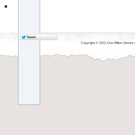
Copyright © 2011 One Billion Stories 