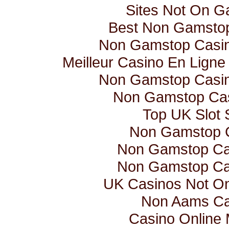
Sites Not On 
Best Non Gamsto
Non Gamstop Casin
Meilleur Casino En Ligne
Non Gamstop Casin
Non Gamstop Ca
Top UK Slot 
Non Gamstop 
Non Gamstop Ca
Non Gamstop Ca
UK Casinos Not O
Non Aams Ca
Casino Online M