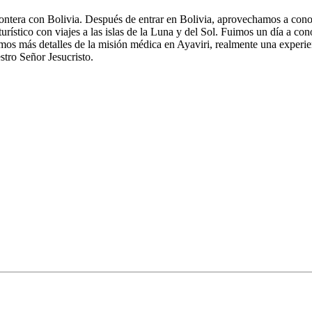
ontera con Bolivia. Después de entrar en Bolivia, aprovechamos a cono
stico con viajes a las islas de la Luna y del Sol. Fuimos un día a conoc
mos más detalles de la misión médica en Ayaviri, realmente una experi
stro Señor Jesucristo.