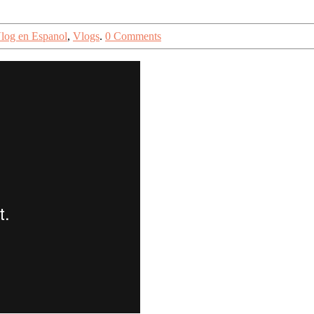
log en Espanol
,
Vlogs
.
0 Comments