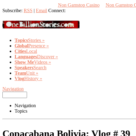
Non Gamstop Casino
Non Gamstop 
Subscribe:
RSS
|
Email
Connect:
Topics
Stories
»
Global
Presence
»
Cities
Local
Languages
Discover
»
Show Me
Videos
»
Speakers
Search
Team
Unit
»
Vlog
History
»
Navigation
Navigation
Topics
Copacabana Bolivia: Vlog # 39