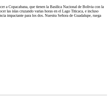
cer a Copacabana, que tienen la Basilica Nacional de Bolivia con la
er las islas cruzando varias horas en el Lago Titicaca, e incluso
encia impactante para los dos. Nuestra Señora de Guadalupe, ruega