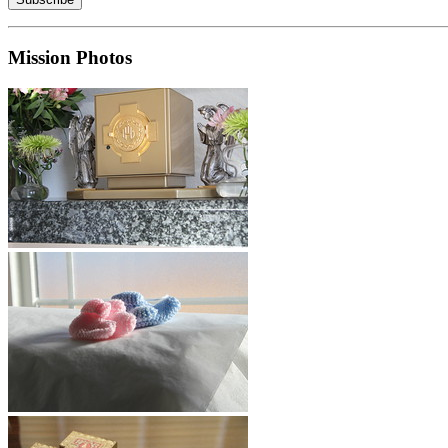
Mission Photos